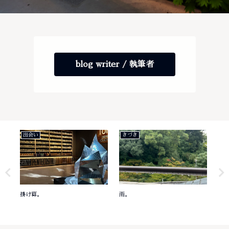
blog writer / 執筆者
出会い
きづき
き
掛け算。
雨。
意