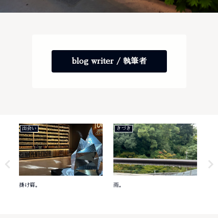
blog writer / 執筆者
出会い
きづき
き
掛け算。
雨。
意