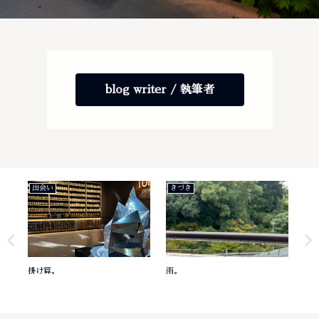
blog writer / 執筆者
出会い
きづき
き
掛け算。
雨。
意