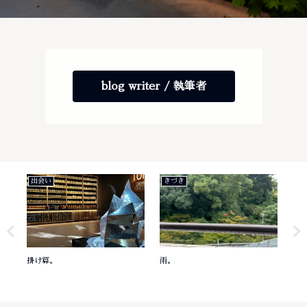
blog writer / 執筆者
出会い
きづき
き
掛け算。
雨。
意