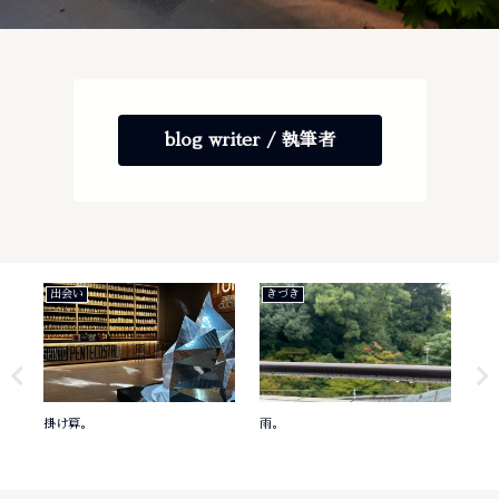
blog writer / 執筆者
出会い
きづき
き
掛け算。
雨。
意