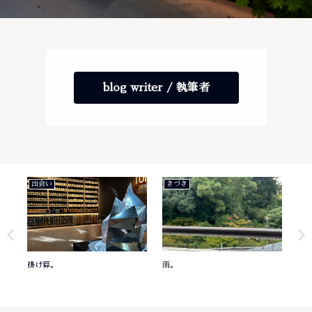
blog writer / 執筆者
出会い
きづき
き
掛け算。
雨。
意