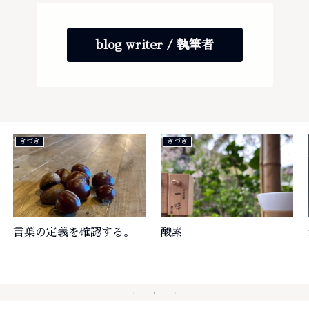
blog writer / 執筆者
楽しみ
ゆとり
とらのあな
インスタントハウス