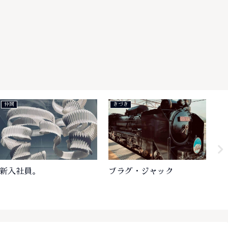
きづき
仲間
杉皮を採る
物々交換