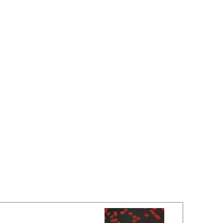
。
。
。
。
。
。