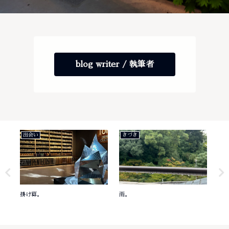
blog writer / 執筆者
出会い
きづき
き
掛け算。
雨。
意