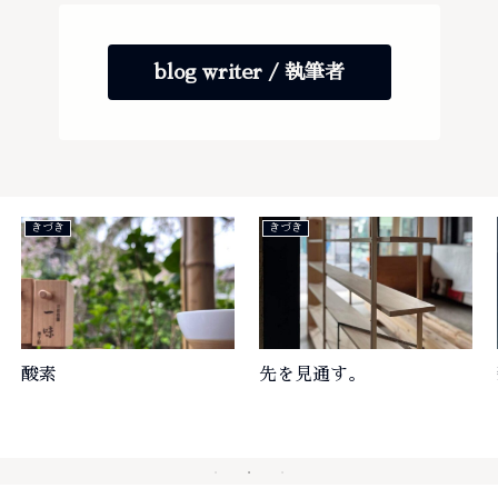
blog writer / 執筆者
きづき
仲間
物々交換
本質で括る