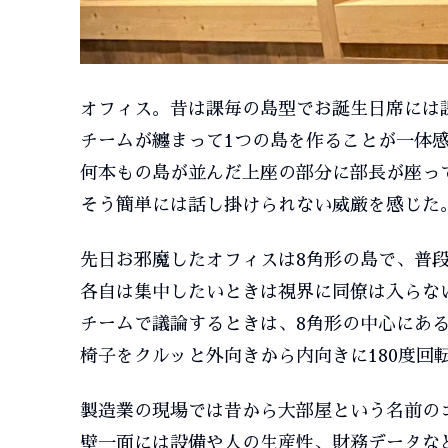
オフィス。昔は課毎の島型でお誕生日席には
チームが纏まって1つの島を作ることが一体
何本もの島が並んだ上座の部分に部長が座っ
そう簡単には話し掛けられない威厳を感じた
先日お邪魔したオフィスは8角形の島で、普
各自は集中したいときは視界に同僚は入らな
チームで議論するときは、8角形の中心にあ
椅子をクルッと外向きから内向きに180度回
製造業の現場では昔から大部屋という名前の
壁一面には設備や人の生産性、財務データな