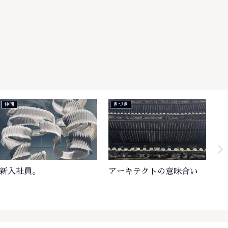
刺激
仲間
精神と時の部屋
羅針盤