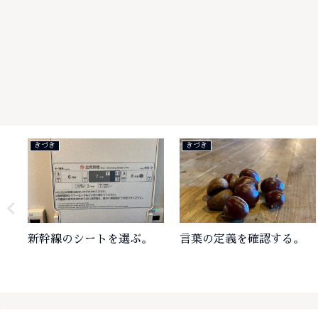
きづき
楽しみ
意味合い
プラグ・ジャック
とらのあな