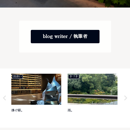
blog writer / 執筆者
出会い
きづき
き
掛け算。
雨。
意