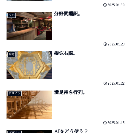
2025.01.30
分野間翻訳。
文化
2025.01.23
擬似右脳。
俯瞰
2025.01.22
満足待ち行列。
デザイン
2025.01.15
AIをどう使う？
デザイン