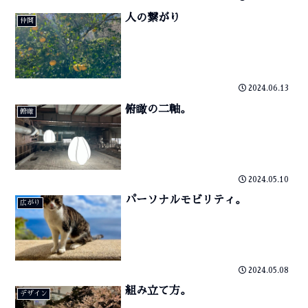
人の繋がり
仲間
2024.06.13
俯瞰の二軸。
俯瞰
2024.05.10
パーソナルモビリティ。
広がり
2024.05.08
組み立て方。
デザイン