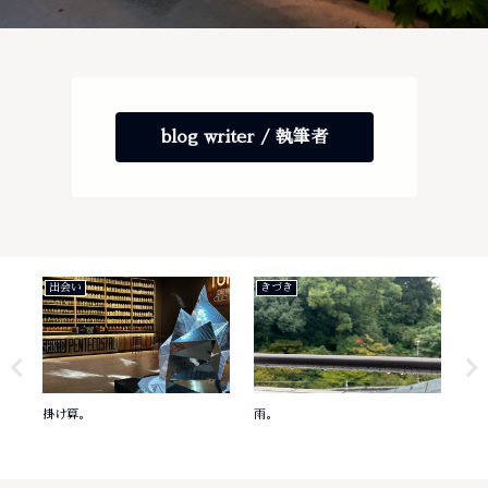
blog writer / 執筆者
出会い
きづき
き
掛け算。
雨。
意