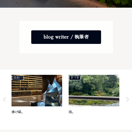
blog writer / 執筆者
出会い
きづき
き
掛け算。
雨。
意