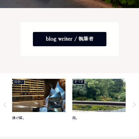
blog writer / 執筆者
出会い
きづき
き
掛け算。
雨。
意