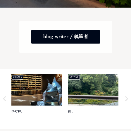
blog writer / 執筆者
出会い
きづき
き
掛け算。
雨。
意