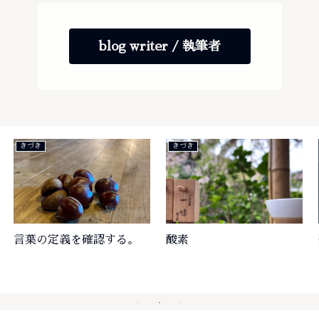
blog writer / 執筆者
きづき
仲間
酸素
新入社員。