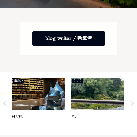
blog writer / 執筆者
出会い
きづき
き
掛け算。
雨。
意