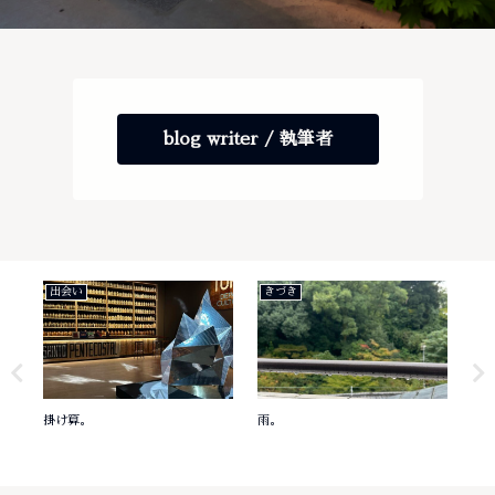
blog writer / 執筆者
出会い
きづき
き
掛け算。
雨。
意