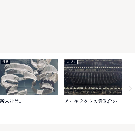
仲間
きづき
き
新入社員。
アーキテクトの意味合い
プ