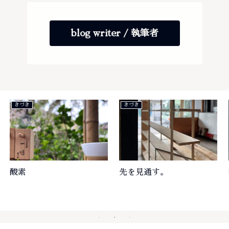
blog writer / 執筆者
きづき
きづき
酸素
先を見通す。