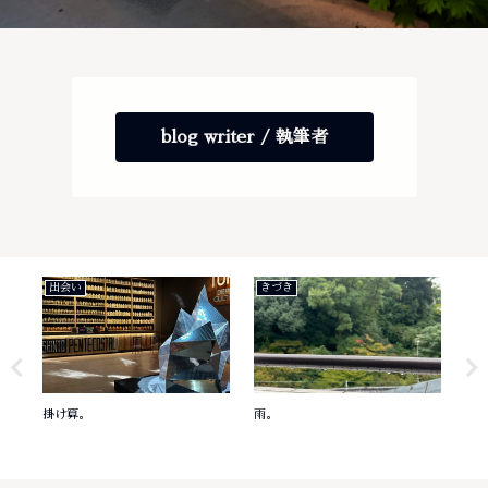
blog writer / 執筆者
出会い
きづき
き
掛け算。
雨。
意