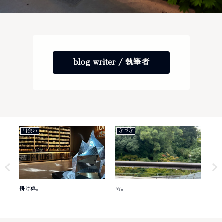
blog writer / 執筆者
出会い
きづき
き
掛け算。
雨。
意