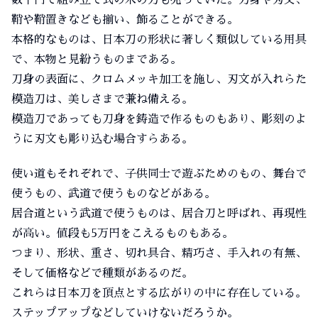
数千円で組み立て式の木の刀も売っていた。刀身や刃文、
鞘や鞘置きなども揃い、飾ることができる。
本格的なものは、日本刀の形状に著しく類似している用具
で、本物と見紛うものまである。
刀身の表面に、クロムメッキ加工を施し、刃文が入れらた
模造刀は、美しさまで兼ね備える。
模造刀であっても刀身を鋳造で作るものもあり、彫刻のよ
うに刃文も彫り込む場合すらある。
使い道もそれぞれで、子供同士で遊ぶためのもの、舞台で
使うもの、武道で使うものなどがある。
居合道という武道で使うものは、居合刀と呼ばれ、再現性
が高い。値段も5万円をこえるものもある。
つまり、形状、重さ、切れ具合、精巧さ、手入れの有無、
そして価格などで種類があるのだ。
これらは日本刀を頂点とする広がりの中に存在している。
ステップアップなどしていけないだろうか。