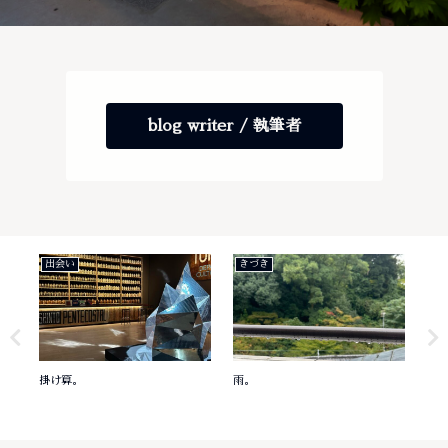
blog writer / 執筆者
出会い
きづき
き
掛け算。
雨。
意