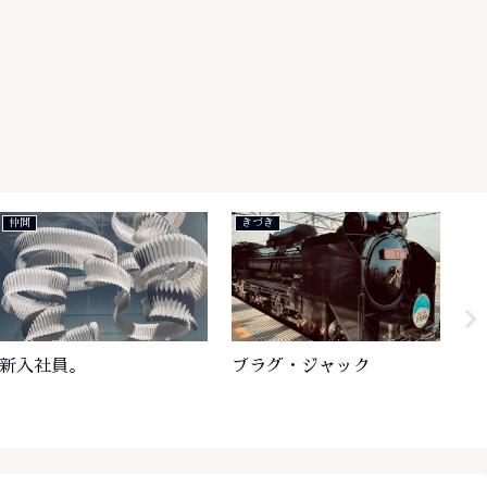
仲間
刺激
物々交換
精神と時の部屋