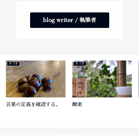
blog writer / 執筆者
ゆとり
きづき
杉皮を採る
インスタントハウス