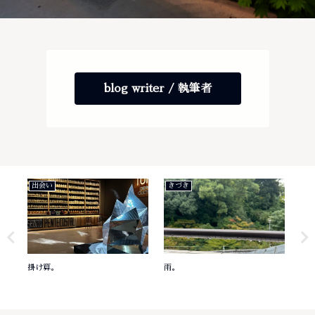
blog writer / 執筆者
出会い
きづき
き
掛け算。
雨。
意