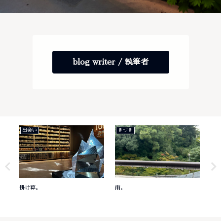
blog writer / 執筆者
出会い
きづき
き
掛け算。
雨。
意