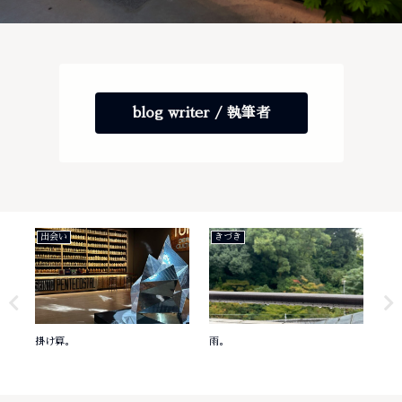
blog writer / 執筆者
出会い
きづき
き
掛け算。
雨。
意