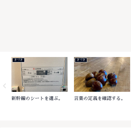
きづき
きづき
ートを選ぶ。
言葉の定義を確認する。
酸素