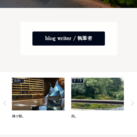
blog writer / 執筆者
出会い
きづき
き
掛け算。
雨。
意