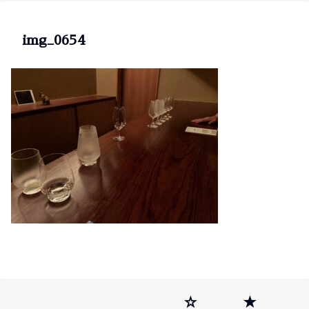
img_0654
☆
★