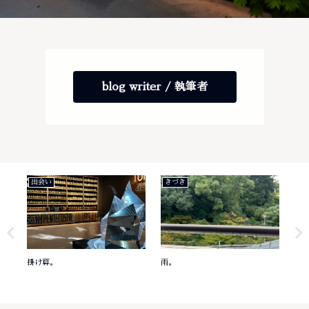
blog writer / 執筆者
出会い
きづき
き
掛け算。
雨。
意