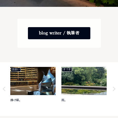
blog writer / 執筆者
出会い
きづき
き
掛け算。
雨。
意