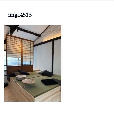
img_4513