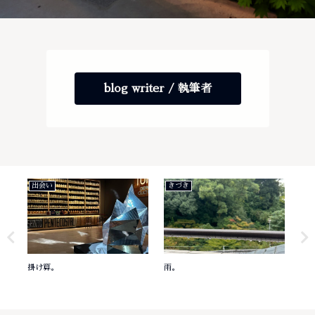
blog writer / 執筆者
出会い
きづき
き
掛け算。
雨。
意