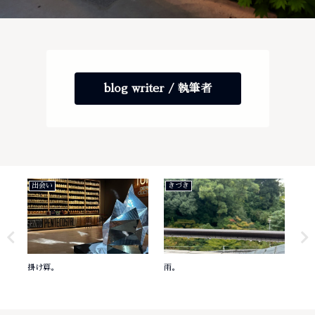
blog writer / 執筆者
出会い
きづき
き
掛け算。
雨。
意