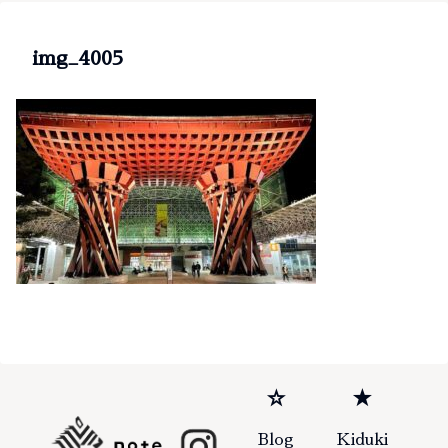
img_4005
☆
★
Blog
Kiduki