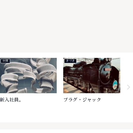
仲間
きづき
楽
新入社員。
プラグ・ジャック
と