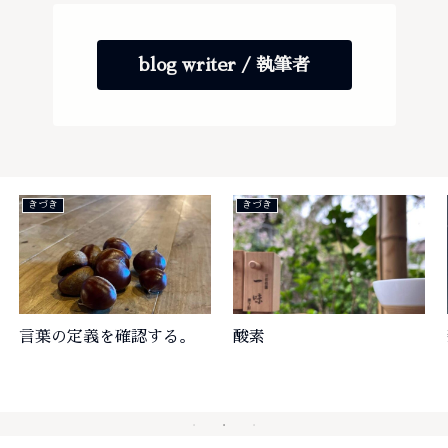
blog writer / 執筆者
きづき
きづき
言葉の定義を確認する。
酸素