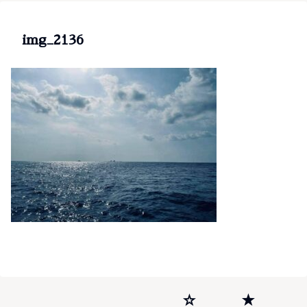
img_2136
☆
★