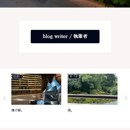
blog writer / 執筆者
出会い
きづき
き
掛け算。
雨。
意