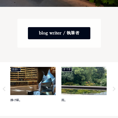
blog writer / 執筆者
出会い
きづき
き
掛け算。
雨。
意