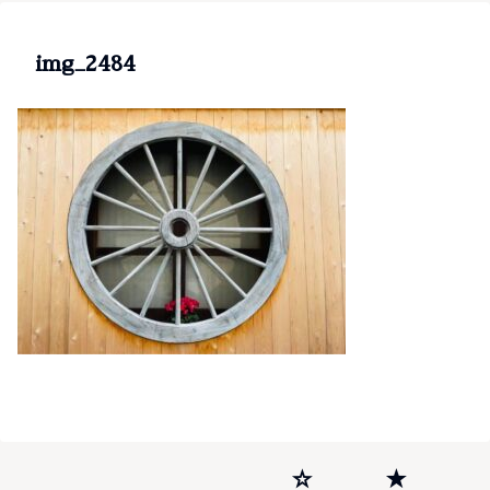
img_2484
☆
★