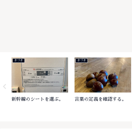
きづき
きづき
認する。
酸素
先を見通す。