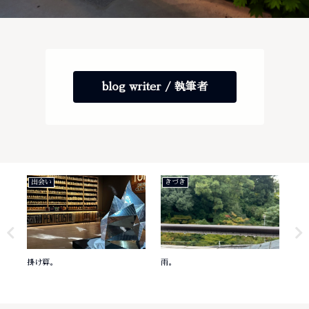
blog writer / 執筆者
出会い
きづき
き
掛け算。
雨。
意