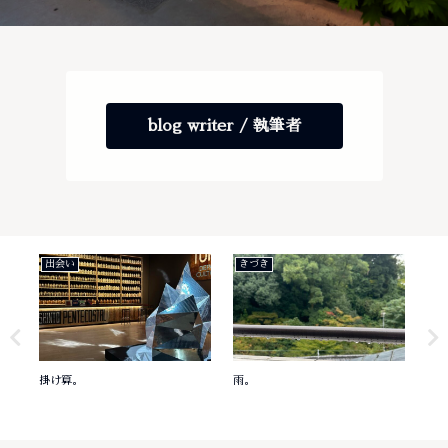
blog writer / 執筆者
出会い
きづき
き
掛け算。
雨。
意