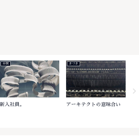
仲間
きづき
き
新入社員。
アーキテクトの意味合い
プ