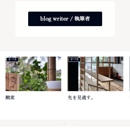
blog writer / 執筆者
きづき
きづき
酸素
先を見通す。