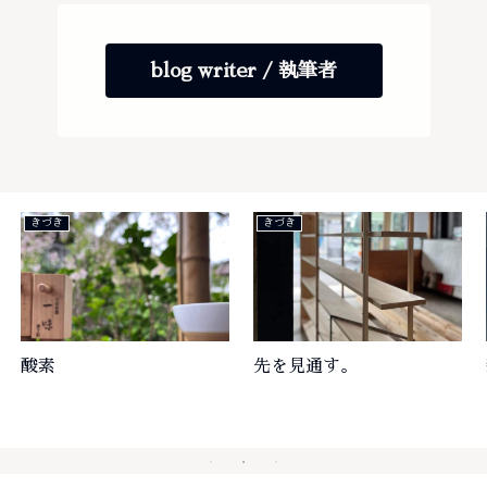
blog writer / 執筆者
きづき
きづき
酸素
先を見通す。