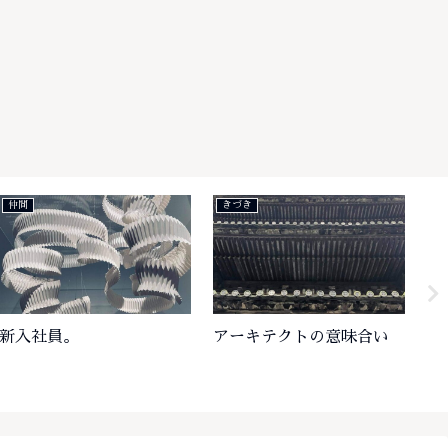
仲間
きづき
き
新入社員。
アーキテクトの意味合い
プ