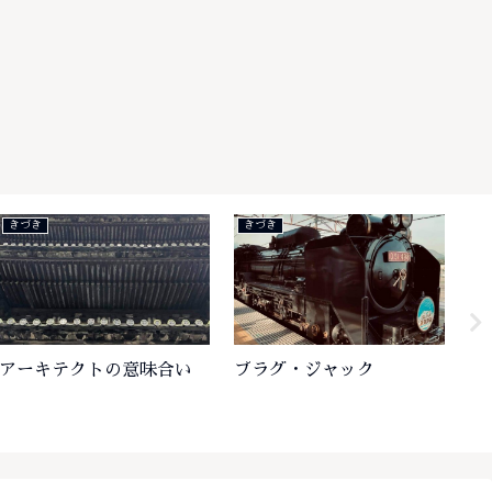
きづき
きづき
楽
アーキテクトの意味合い
プラグ・ジャック
と