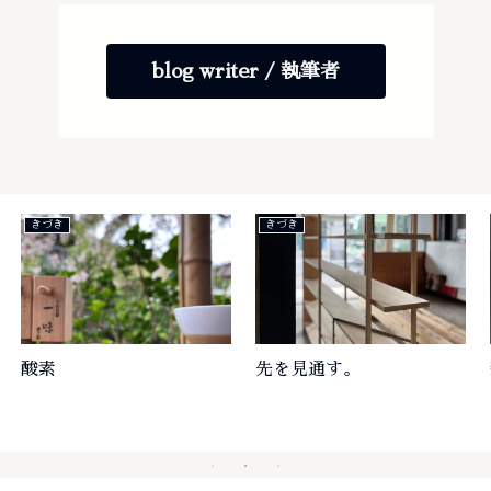
blog writer / 執筆者
きづき
きづき
酸素
先を見通す。