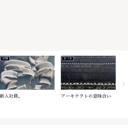
仲間
きづき
き
新入社員。
アーキテクトの意味合い
プ