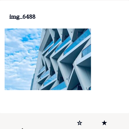
img_6488
☆
★