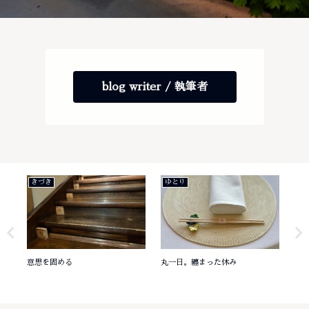
blog writer / 執筆者
きづき
ゆとり
あ
意思を固める
丸一日。纏まった休み
有