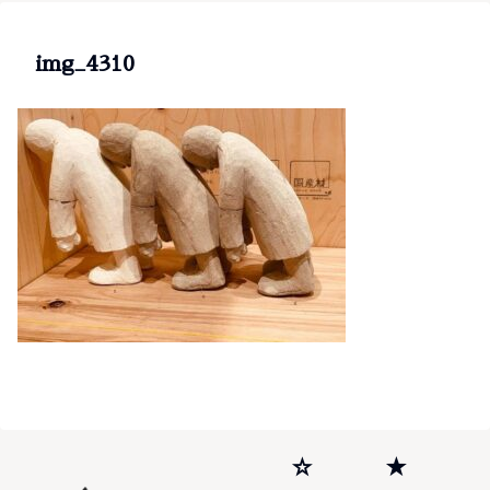
img_4310
☆
★