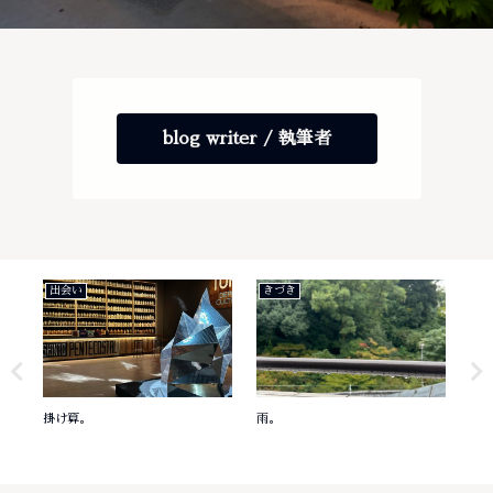
blog writer / 執筆者
出会い
きづき
き
掛け算。
雨。
意