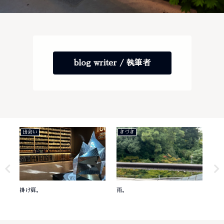
blog writer / 執筆者
出会い
きづき
き
掛け算。
雨。
意