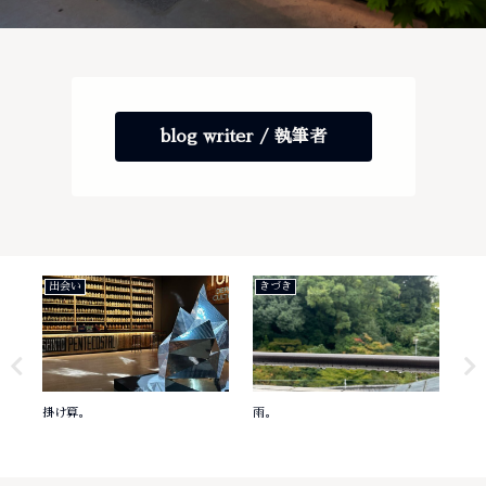
blog writer / 執筆者
出会い
きづき
き
掛け算。
雨。
意