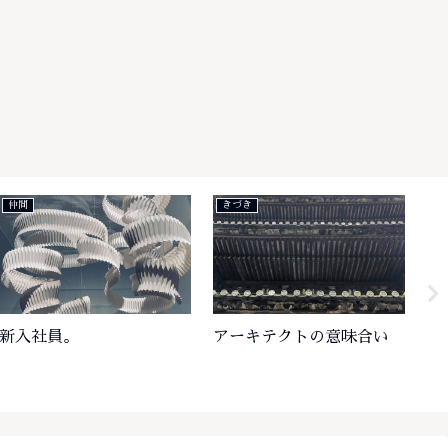
仲間
きづき
き
新入社員。
アーキテクトの意味合い
プ