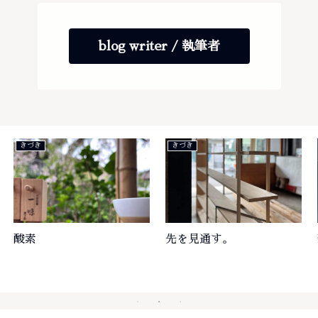
blog writer / 執筆者
きづき
きづき
酸素
先を見通す。