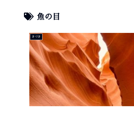
魚の目
きづき