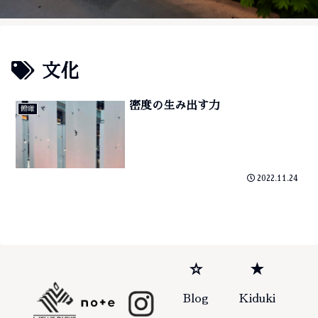
文化
密度の生み出す力
俯瞰
2022.11.24
☆
★
Blog
Kiduki