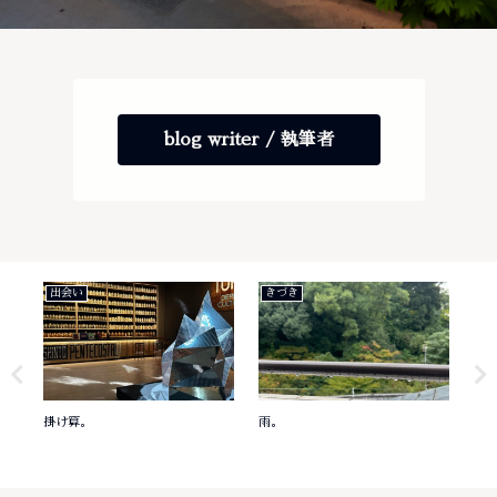
blog writer / 執筆者
出会い
きづき
き
掛け算。
雨。
意